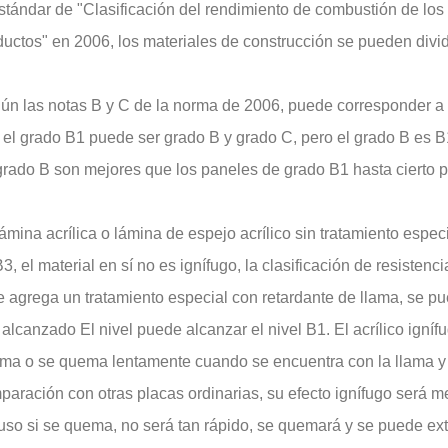
estándar de "Clasificación del rendimiento de combustión de los
uctos" en 2006, los materiales de construcción se pueden dividir
ún las notas B y C de la norma de 2006, puede corresponder a l
 el grado B1 puede ser grado B y grado C, pero el grado B es B1
grado B son mejores que los paneles de grado B1 hasta cierto p
ámina acrílica o lámina de espejo acrílico sin tratamiento especia
3, el material en sí no es ignífugo, la clasificación de resistenc
se agrega un tratamiento especial con retardante de llama, se p
 alcanzado El nivel puede alcanzar el nivel B1. El acrílico ignífu
ma o se quema lentamente cuando se encuentra con la llama y 
aración con otras placas ordinarias, su efecto ignífugo será me
luso si se quema, no será tan rápido, se quemará y se puede e