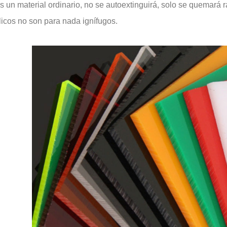
s un material ordinario, no se autoextinguirá, solo se quemará 
licos no son para nada ignífugos.