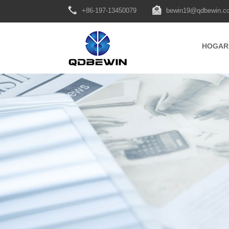
+86-197-13450079
bewin19@qdbewin.c
HOGAR