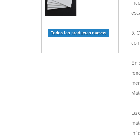
inc
esc
5. 
Todos los productos nuevos
con
En 
ren
men
Mate
La c
mate
inf