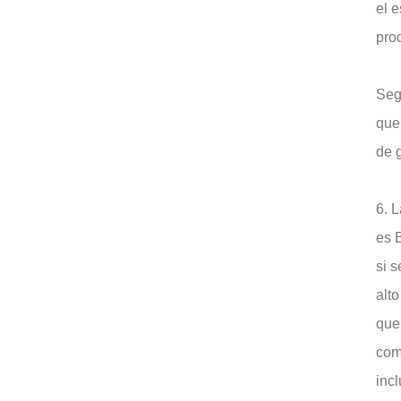
el 
prod
Seg
que
de 
6. L
es B
si 
alto
que
comp
inc