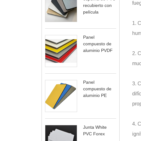
fue
recubierto con
película
1. 
hum
Panel
compuesto de
aluminio PVDF
2. 
muc
Panel
3. C
compuesto de
difí
aluminio PE
pro
4. C
Junta White
PVC Forex
igní