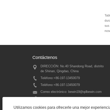
Tabl
dur
sus 
noso
Contáctenos
DIRECCIÓN: No.40 Shandong Road, distrito
Grandes rec
de Shinan, Qingdao, China
DPES 2025 -
nuestra próx
Teléfono:
+86-197-13450079
2025/02/21
Teléfono:
+86-197-13450079
Correo electrónico:
bewin19@qdbewin.com
Fax: +86-532-85699985
Utilizamos cookies para ofrecerle una mejor experienc