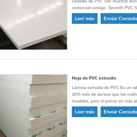
carteles de PVC con muchos años 
comercial contigo. Smooth PVC S
carteles y publicidad, somos uno
Leer más
Enviar Consult
China.
Hoja de PVC extruido
Lámina extruida de PVC Es un tab
30% más de dureza que los ordinar
muebles, pero el precio es más al
ampliamente utilizado en los me
Leer más
Enviar Consult
decoraciones especiales de alta