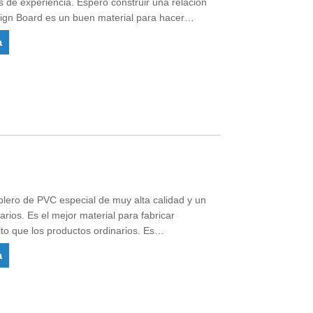
de experiencia. Espero construir una relación
ign Board es un buen material para hacer
 de los proveedores más grandes del norte de
a
lero de PVC especial de muy alta calidad y un
ios. Es el mejor material para fabricar
to que los productos ordinarios. Es
rcados europeos de alta gama y en
a
 gama.