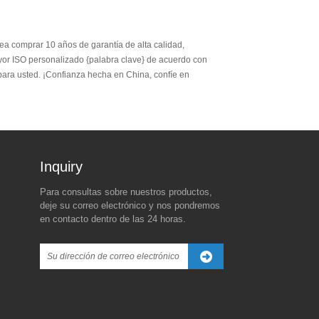
ea comprar 10 años de garantía de alta calidad,
yor ISO personalizado {palabra clave} de acuerdo con
para usted. ¡Confianza hecha en China, confíe en
Inquiry For Pricelist
Para consultas sobre nuestros productos,
La verdadera razón detrás
La nueva amenaza
deje su correo electrónico y nos pondremos
de la congelación de la
arancelaria de Trump contra
en contacto dentro de las 24 horas.
tarifa global de 90 días de
China Sparks Global Market
para China
Turbulence
2025/04/08