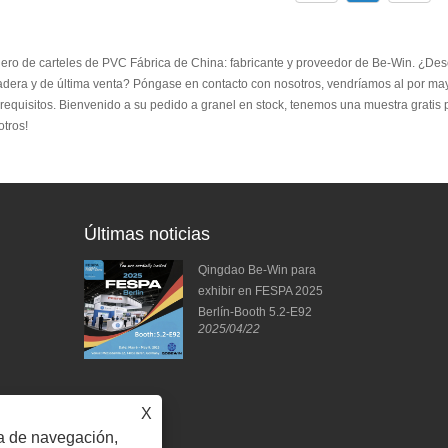
ero de carteles de PVC Fábrica de China: fabricante y proveedor de Be-Win. ¿Des
adera y de última venta? Póngase en contacto con nosotros, vendríamos al por ma
requisitos. Bienvenido a su pedido a granel en stock, tenemos una muestra gratis 
tros!
Últimas noticias
uerdos de
Qingdao Be-Win para
 ¡Esperamos
exhibir en FESPA 2025
ima reunión!
Berlín-Booth 5.2-E92
2025/04/22
Trump, excepto 
2025/04/11
X
ia de navegación,