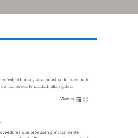
Live
móvil, el barco y otra industria del transporte.
 de luz, buena tenacidad, alta rigidez.
View as
e
roveedores que producen principalmente