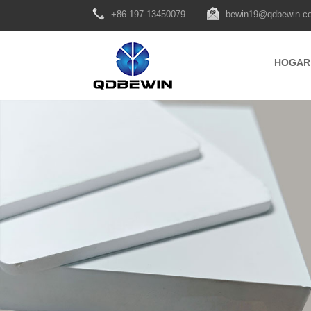
+86-197-13450079
bewin19@qdbewin.c
HOGAR