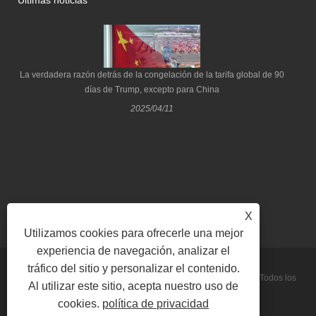
Últimas noticias
La verdadera razón detrás de la congelación de la tarifa global de 90
días de Trump, excepto para China
2025/04/11
X
Utilizamos cookies para ofrecerle una mejor
experiencia de navegación, analizar el
tráfico del sitio y personalizar el contenido.
Copyright © 2022 Qingdao Be-Win Industrial & Trade Co., Ltd. Todos los
Al utilizar este sitio, acepta nuestro uso de
cookies.
política de privacidad
derechos reservados.