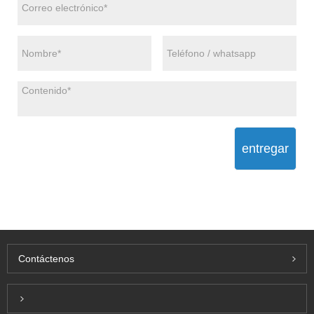
entregar
Contáctenos
Inquiry For Pricelist