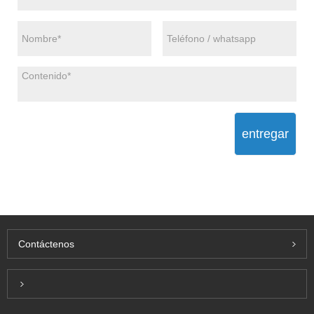
entregar
Contáctenos
Inquiry For Pricelist