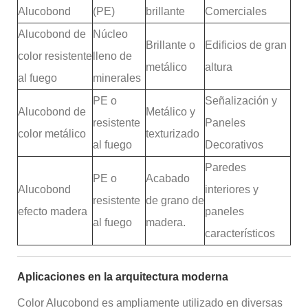
Alucobond
(PE)
brillante
Comerciales
Alucobond de
Núcleo
Brillante o
Edificios de gran
color resistente
lleno de
metálico
altura
al fuego
minerales
PE o
Señalización y
Alucobond de
Metálico y
resistente
Paneles
color metálico
texturizado
al fuego
Decorativos
Paredes
PE o
Acabado
Alucobond
interiores y
resistente
de grano de
efecto madera
paneles
al fuego
madera.
característicos
Aplicaciones en la arquitectura moderna
Color Alucobond es ampliamente utilizado en diversas