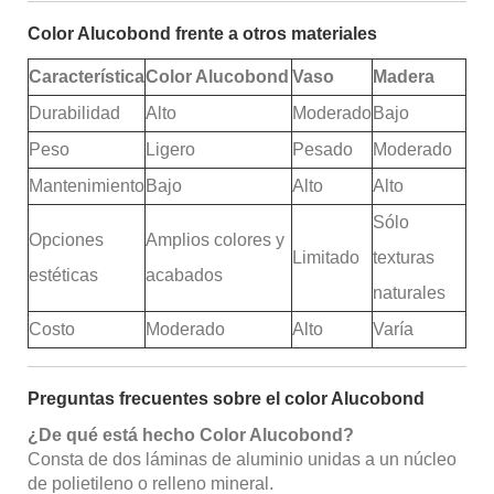
Color Alucobond frente a otros materiales
Característica
Color Alucobond
Vaso
Madera
Durabilidad
Alto
Moderado
Bajo
Peso
Ligero
Pesado
Moderado
Mantenimiento
Bajo
Alto
Alto
Sólo
Opciones
Amplios colores y
Limitado
texturas
estéticas
acabados
naturales
Costo
Moderado
Alto
Varía
Preguntas frecuentes sobre el color Alucobond
¿De qué está hecho Color Alucobond?
Consta de dos láminas de aluminio unidas a un núcleo
de polietileno o relleno mineral.