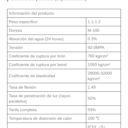
Información del producto
Peso específico
1.1-1.2
Dureza
M-100
Absorción del agua (24 horas)
0.3%
Tensión
92-0MPA
Coeficiente de ruptura por tirón
760 kg/cm²
Coeficiente de ruptura por bend
1050 kg/cm²
28000-32000
Coeficiente de elasticidad
kg/cm²
Tasa de flexión
1.49
Tasa de penetración de luz (rayos
92%
paralelos)
Tarifa completa
93%
Temperatura de distorsión de calor
100 ℃
6*10 （5）