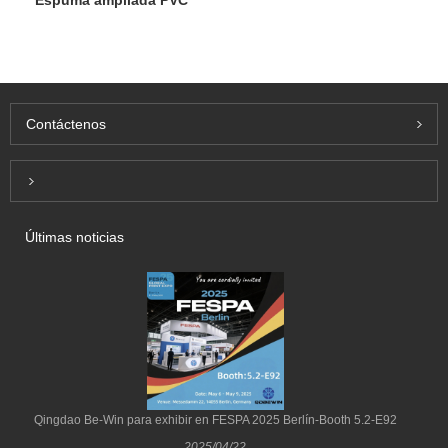
Espuma ampliada PVC
Contáctenos
Inquiry For Pricelist
Últimas noticias
Qingdao Be-Win para exhibir en FESPA 2025 Berlín-Booth 5.2-E92
2025/04/22