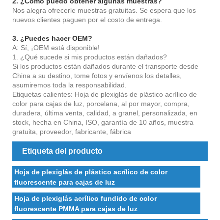
2. ¿Cómo puedo obtener algunas muestras?
Nos alegra ofrecerle muestras gratuitas. Se espera que los
nuevos clientes paguen por el costo de entrega.
3. ¿Puedes hacer OEM?
A: Sí, ¡OEM está disponible!
1. ¿Qué sucede si mis productos están dañados?
Si los productos están dañados durante el transporte desde
China a su destino, tome fotos y envíenos los detalles,
asumiremos toda la responsabilidad.
Etiquetas calientes: Hoja de plexiglás de plástico acrílico de
color para cajas de luz, porcelana, al por mayor, compra,
duradera, última venta, calidad, a granel, personalizada, en
stock, hecha en China, ISO, garantía de 10 años, muestra
gratuita, proveedor, fabricante, fábrica
Etiqueta del producto
Hoja de plexiglás de plástico acrílico de color
fluorescente para cajas de luz
Hoja de plexiglás acrílico fundido de color
fluorescente PMMA para cajas de luz