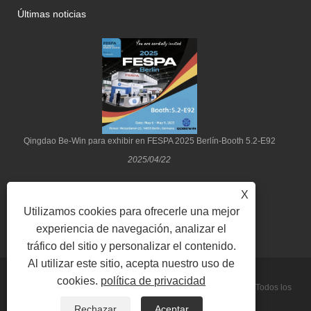
Últimas noticias
Qingdao Be-Win para exhibir en FESPA 2025 Berlín-Booth 5.2-E92
2025/04/22
X
Utilizamos cookies para ofrecerle una mejor
experiencia de navegación, analizar el
tráfico del sitio y personalizar el contenido.
Al utilizar este sitio, acepta nuestro uso de
cookies.
política de privacidad
Copyright © 2022 Qingdao Be-Win Industrial & Trade Co., Ltd. Todos los
Rechazar
Aceptar