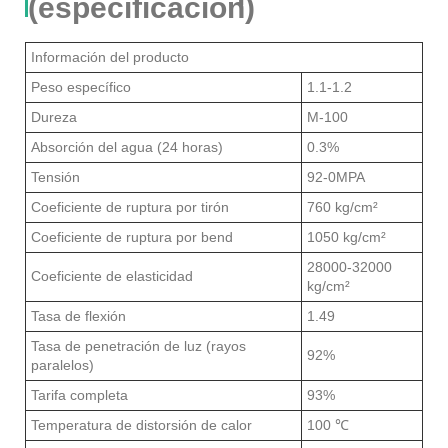
(especificación)
Información del producto
Peso específico
1.1-1.2
Dureza
M-100
Absorción del agua (24 horas)
0.3%
Tensión
92-0MPA
Coeficiente de ruptura por tirón
760 kg/cm²
Coeficiente de ruptura por bend
1050 kg/cm²
28000-32000
Coeficiente de elasticidad
kg/cm²
Tasa de flexión
1.49
Tasa de penetración de luz (rayos
92%
paralelos)
Tarifa completa
93%
Temperatura de distorsión de calor
100 ℃