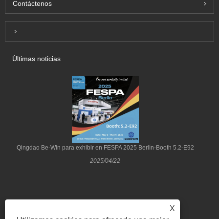
Contáctenos
Inquiry For Pricelist
Últimas noticias
Qingdao Be-Win para exhibir en FESPA 2025 Berlín-Booth 5.2-E92
2025/04/22
X