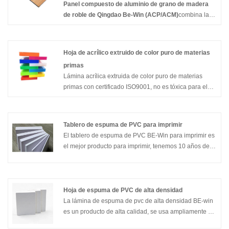
Panel compuesto de aluminio de grano de madera
de roble de Qingdao Be-Win (ACP/ACM)
combina la
elegancia de la madera de roble natural con la
resistencia y durabilidad de los materiales compuestos
de aluminio. Diseñado para aplicaciones interiores y
Hoja de acrílico extruido de color puro de materias
exteriores, este panel premium ofrece un acabado de
primas
veta de madera realista al mismo tiempo que
Lámina acrílica extruida de color puro de materias
proporciona una resistencia superior a la intemperie,
primas con certificado ISO9001, no es tóxica para el
resistencia al fuego y un rendimiento duradero. Con su
medio ambiente y es rentable. Hay muchos colores
estructura liviana y fácil instalación, constituye una
disponibles y el tamaño se puede personalizar.
alternativa de alta calidad a la madera maciza, lo que
la convierte en una opción ideal para proyectos
Tablero de espuma de PVC para imprimir
arquitectónicos y decorativos modernos.
El tablero de espuma de PVC BE-Win para imprimir es
el mejor producto para imprimir, tenemos 10 años de
experiencia en la fabricación y nuestros productos se
venden a muchos países y regiones de todo el
mundo.Nuestros productos son amados y reconocidos
por muchos clientes, y damos la bienvenida su
Hoja de espuma de PVC de alta densidad
cooperación mucho
La lámina de espuma de pvc de alta densidad BE-win
es un producto de alta calidad, se usa ampliamente en
aplicaciones publicitarias en interiores y exteriores.