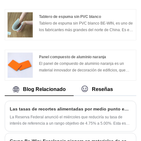
Puede resistir los rayos ultravioleta, no cambia de
color y no se desvanece. Es un material de
construcción ideal para exteriores. Tenemos diez años
Tablero de espuma sin PVC blanco
de experiencia en su fabricación.Esperamos que esté
Tablero de espuma sin PVC blanco BE-WIN, es uno de
satisfecho con nuestro producto.
los fabricantes más grandes del norte de China. Es el
mejor material publicitario y material de fabricación de
muebles. Ofrecemos productos de alta calidad y
excelentes servicios. Hacemos nuestro mejor esfuerzo
para satisfacer sus necesidades de productos.
Panel compuesto de aluminio naranja
El panel de compuesto de aluminio naranja es un
material innovador de decoración de edificios, que
adopta un diseño único de estructura sándwich de
"aluminio-plástico-aluminio", y se realiza mediante
Blog Relacionado
Reseñas
presionando en caliente dos paneles de aleación de
aluminio de alta resistencia y polietileno de polietileno
(PE) de retardante de alta resistencia en condiciones
Las tasas de recortes alimentadas por medio punto en el comienzo agresivo a la alivio del ciclo
de control de temperatura precisa. El panel compuesto
de aluminio naranja adopta un proceso de
La Reserva Federal anunció el miércoles que reduciría su tasa de
pulverización de fluorocarbono de múltiples capas
interés de referencia a un rango objetivo de 4.75% a 5.00%. Esta es
una reducción de punto de medio porcentaje desde el rango anterior
(PVDF) para formar una película protectora de nivel
de 5.25% a 5.50%. Antes del corte de la tarifa, las personas habían
nano con función de autolimpieza, que no solo
Grupo Be-Win: Excelencia pionera en materiales de espuma de PVC para mercados globales